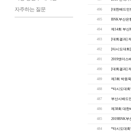
자주하는 질문
496
[대한배드민
495
BNK부산은행
494
제14회 부산
493
[대회결과] 
492
[타시도대회]
491
2019앤더스
490
[대회결과] 
489
제3회 박원
488
*타시도대회*
487
부산시배드민
486
제38회 대
485
2019BNK
484
*타시도대회*