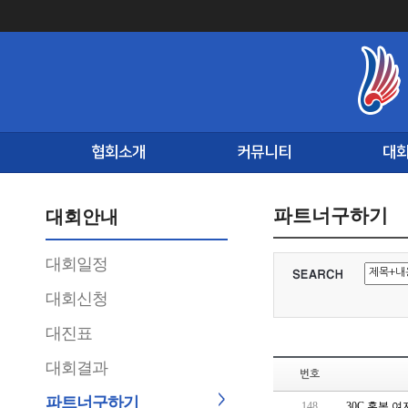
협회소개
커뮤니티
대
파트너구하기
대회안내
대회일정
대회신청
대진표
대회결과
번호
파트너구하기
148
30C 혼복 