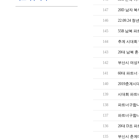
147
20D 남자 
146
22.09.24 
145
55B 남복 
144
추계 시대회 
143
20대 남복 
142
부산시 여성
141
60대 파트너
140
2019춘계
139
시대회 파트
138
파트너구합니다(
137
파트너구합
136
20대 D조 
135
부신시 춘계