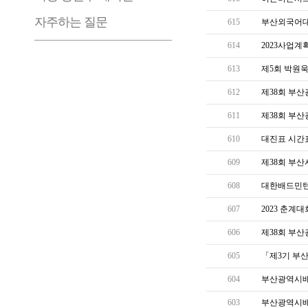
자주하는 질문
615
부산외국어대
614
2023사업계
613
제5회 박원
612
제38회 부
611
제38회 부
610
대진표 시간표
609
제38회 부
608
대한배드민턴
607
2023 춘계
606
제38회 부
605
「제3기 부
604
부산광역시배
603
부산광역시배