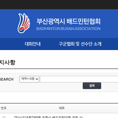
대회안내
구군협회 및 선수단 소개
지사항
번호
제목
16
*타시도대회*제9회 포항시 배드민턴대회 개최