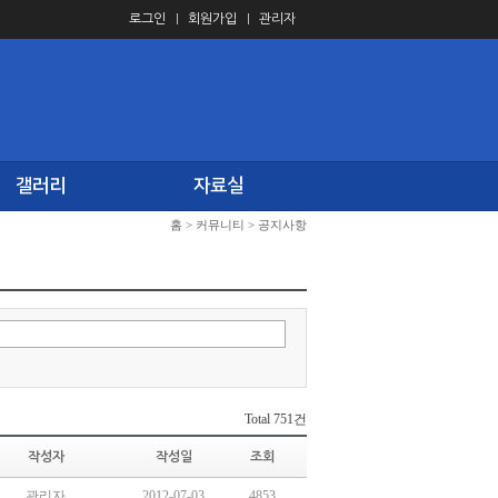
로그인
회원가입
관리자
갤러리
자료실
홈
>
커뮤니티
>
공지사항
Total
751건
작성자
작성일
조회
관리자
2012-07-03
4853