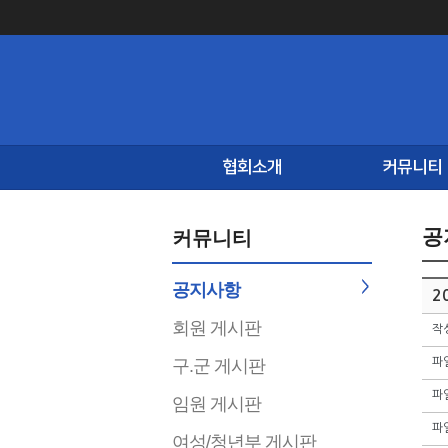
협회소개
커뮤니티
공
커뮤니티
공지사항
2
회원 게시판
작
구.군 게시판
파
파
임원 게시판
파
여성/청년부 게시판