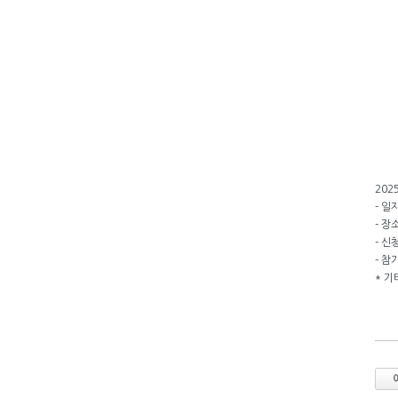
202
- 일자
- 
- 신
- 참
* 