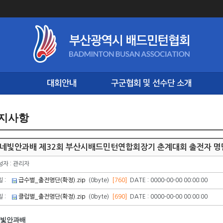
대회안내
구군협회 및 선수단 소개
지사항
네빛안과배 제32회 부산시배드민턴연합회장기 춘계대회 출전자 명단
성자 : 관리자
일 :
급수별_출전명단(확정).zip
(0byte)
[760]
DATE : 0000-00-00 00:00:00
일 :
클럽별_출전명단(확정).zip
(0byte)
[690]
DATE : 0000-00-00 00:00:00
빛안과배