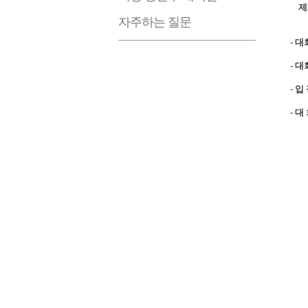
제3
자주하는 질문
- 대
- 
- 입
- 대