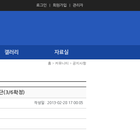
로그인
회원가입
관리자
갤러리
자료실
홈
>
커뮤니티
>
공지사항
(3/6확정)
작성일 : 2013-02-28 17:00:05