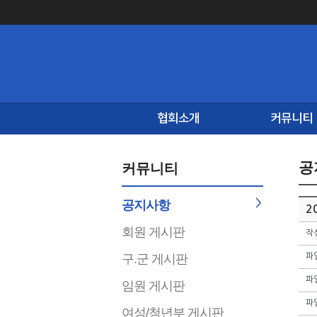
협회소개
커뮤니티
공
커뮤니티
공지사항
2
회원 게시판
작
구.군 게시판
파
파
임원 게시판
파
여성/청년부 게시판