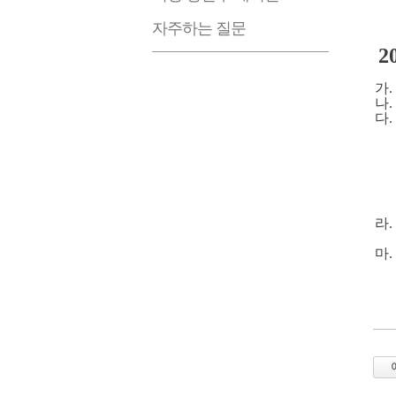
자주하는 질문
2
가.
나.
다.
②
③
④
⑤
⑥
⑦
라.
마.
대