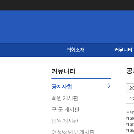
협회소개
커뮤니티
공
커뮤니티
공지사항
2
회원 게시판
작
구.군 게시판
추계
대회
임원 게시판
대회기
대회
여성/청년부 게시판